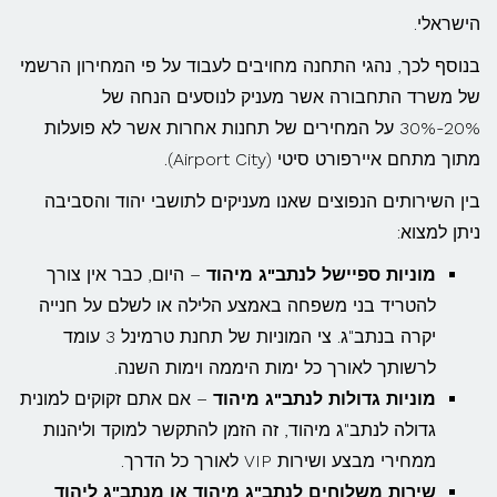
הישראלי.
בנוסף לכך, נהגי התחנה מחויבים לעבוד על פי המחירון הרשמי
של משרד התחבורה אשר מעניק לנוסעים הנחה של
20%-30% על המחירים של תחנות אחרות אשר לא פועלות
מתוך מתחם איירפורט סיטי (Airport City).
בין השירותים הנפוצים שאנו מעניקים לתושבי יהוד והסביבה
ניתן למצוא:
מוניות ספיישל לנתב"ג מיהוד
– היום, כבר אין צורך
להטריד בני משפחה באמצע הלילה או לשלם על חנייה
יקרה בנתב"ג. צי המוניות של תחנת טרמינל 3 עומד
לרשותך לאורך כל ימות היממה וימות השנה.
מוניות גדולות לנתב"ג מיהוד
– אם אתם זקוקים למונית
גדולה לנתב"ג מיהוד, זה הזמן להתקשר למוקד וליהנות
ממחירי מבצע ושירות VIP לאורך כל הדרך.
שירות משלוחים לנתב"ג מיהוד או מנתב"ג ליהוד