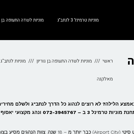
מוניות טרמינל 3 לנתב"ג
מוניות לשדה התעופה בן גו
ה
ראשי
מוניות לשדה התעופה בן גוריון
מוניות לנתב"ג
מאלקנה
באמצע הלילה? לא רוצים לנהוג כל הדרך לנתב"ג ולשלם מחירים
מופקעים על חנייה בנתב"ג? – התקשרו עכשיו לתחנת מוניות טרמינל 3 ב – 072-3945767 ונהג מקצועי יאסוף
תחנת מוניות טרמינל 3 פועלת מתוך מתחם איירפורט סיטי (Airport City) כבר יותר מ – 18 שנה. צוות הנהגים מס