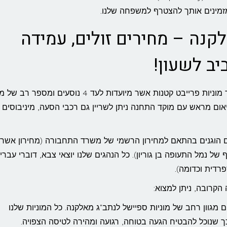
 מזמינים אותך להצטרף למשפחה שלנו.
קנה – מחירים זולים, עמידה
צי המוניות של תחנת טרמינל 3 בנתב"ג כולל אינספור מוניות פרייבט קטנות אשר מיועדות לעד 4 נוסעים ו
עד 11 נוסעים. כמו כן, בתיאום מראש עם מוקד התחנה ניתן לשריין גם רכבי הסעה, מיניבוסים
נת מוניות טרמינל 3 גובה מחירים הוגנים בהתאם למחירון הרשמי של משרד התחבורה (מחירון אשר
י המוניות ברציף של נמל התעופה בן גוריון). כל הנהגים שלנו יוצאי צבא, דוברי עברי
רדית וכדומה).
הקרובה, ניתן למצוא:
 מגוון רחב של מוניות ספיישל לנתב"ג מאלקנה. כל המוניות שלנו
כך שנוכל להבטיח הגעה בטוחה, רגועה ומהירה לטיסה הצפויה.