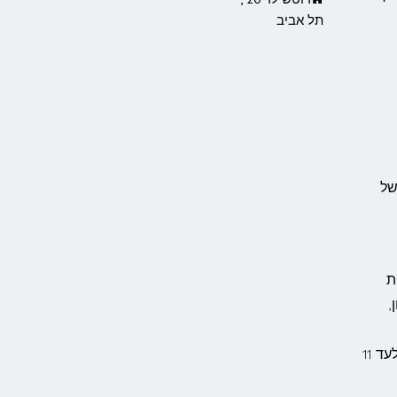
תל אביב
גים של
ירות
,
– תחנת מוניות טרמינל 3 מונה עשרות מוניות גדולות אשר מעניקות שירות לעד 11